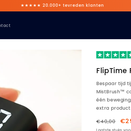
Gratis verzending in NL & BE
ntact
FlipTime
Bespaar tijd t
MistBrush™ co
één beweging,
extra product
Normale
Aan
€2
€40,00
prijs
Laatste stuks voor