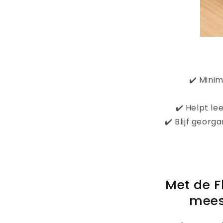
✔️ Minim
✔️ Helpt le
✔️ Blijf georg
Met de F
meest