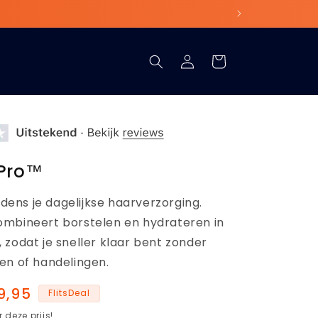
Inloggen
Winkelwagen
 Pro™
ijdens je dagelijkse haarverzorging.
mbineert borstelen en hydrateren in
 zodat je sneller klaar bent zonder
en of handelingen.
biedingsprijs
9,95
FlitsDeal
 deze prijs!