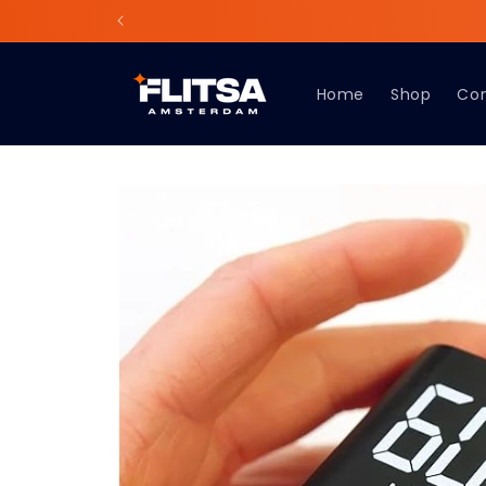
Meteen
naar de
content
Home
Shop
Co
Ga direct naar
productinformatie