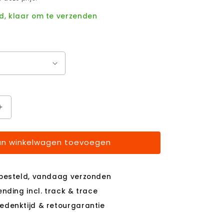
d, klaar om te verzenden
Aantal
verhogen
voor
n winkelwagen toevoegen
FlipTime
Pro™
 besteld, vandaag verzonden
ending incl. track & trace
edenktijd & retourgarantie