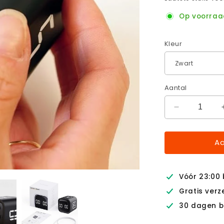
Op voorraa
Kleur
Aantal
Aantal
verlagen
voor
Aa
FlipTime
Pro™
Vóór 23:00
Gratis verz
30 dagen b