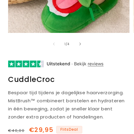
van
1
/
4
CuddleCroc
Bespaar tijd tijdens je dagelijkse haarverzorging.
MistBrush™ combineert borstelen en hydrateren
in één beweging, zodat je sneller klaar bent
zonder extra producten of handelingen.
Normale
Aanbiedingsprijs
€29,95
FlitsDeal
€40,00