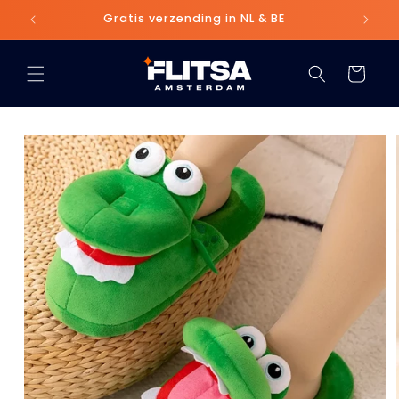
Meteen
naar de
n
Gratis verzending in NL & BE
content
Winkelwage
 direct naar
oductinformatie