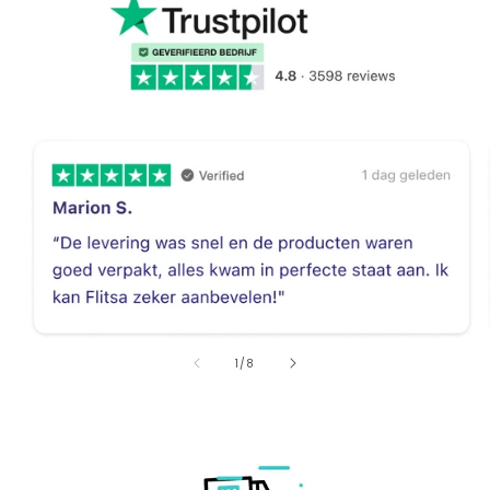
van
1
/
8