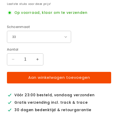
prijs
Laatste stuks voor deze prijs!
Op voorraad, klaar om te verzenden
Schoenmaat
Aantal
Aantal
Aantal
verlagen
verhogen
voor
voor
Aan winkelwagen toevoegen
CuddleCroc
CuddleCroc
Vóór 23:00 besteld, vandaag verzonden
Gratis verzending incl. track & trace
30 dagen bedenktijd & retourgarantie