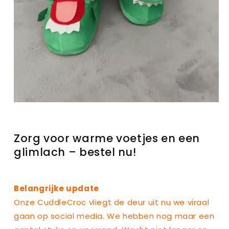
Zorg voor warme voetjes en een
glimlach – bestel nu!
Belangrijke update
Onze CuddleCroc vliegt de deur uit nu we viraal
gaan op social media. We hebben nog maar een