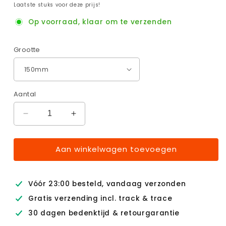
prijs
Laatste stuks voor deze prijs!
Op voorraad, klaar om te verzenden
Grootte
Aantal
Aantal
Aantal
verlagen
verhogen
voor
voor
Aan winkelwagen toevoegen
BoorScrub
BoorScrub
PRO
PRO
Steel
Steel
Wheel
Wheel
Vóór 23:00 besteld, vandaag verzonden
Gratis verzending incl. track & trace
30 dagen bedenktijd & retourgarantie