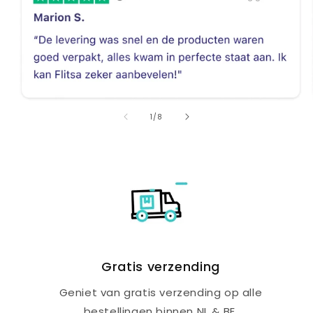
van
1
/
8
Gratis verzending
Geniet van gratis verzending op alle
bestellingen binnen NL & BE.