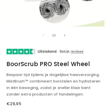
van
1
/
3
BoorScrub PRO Steel Wheel
Bespaar tijd tijdens je dagelijkse haarverzorging.
MistBrush™ combineert borstelen en hydrateren
in één beweging, zodat je sneller klaar bent
zonder extra producten of handelingen.
Normale
€29,95